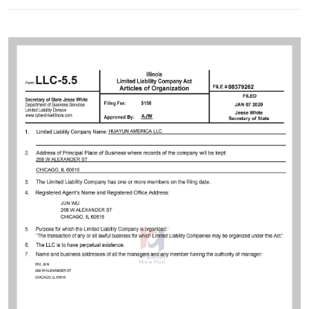
Contact
Sub-
sites
English
中
文