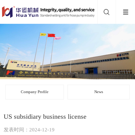
Website
navigation
Home
Bead
mill
Inline
mixer
Batch
mixer
Disperser
Company Profile
News
Product
US subsidiary business license
line
About
发表时间：2024-12-19